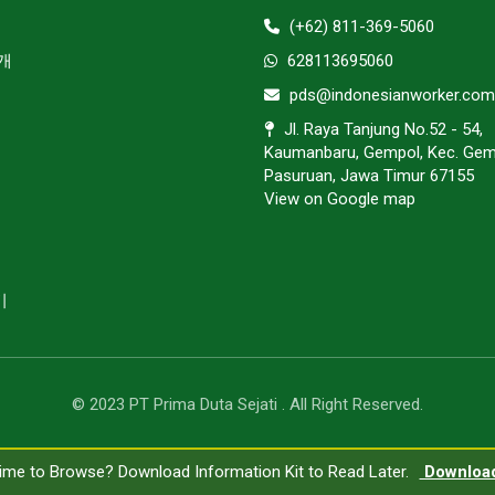
(+62) 811-369-5060
개
628113695060
pds@indonesianworker.com
Jl. Raya Tanjung No.52 - 54,
Kaumanbaru, Gempol, Kec. Gem
Pasuruan, Jawa Timur 67155
View on Google map
기
© 2023 PT Prima Duta Sejati . All Right Reserved.
ime to Browse? Download Information Kit to Read Later.
ime to Browse? Download Information Kit to Read Later.
Downloa
Downlo