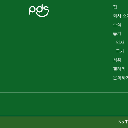
집
회사 소
소식
놓기
역사
국가
성취
갤러리
문의하
No T
No T