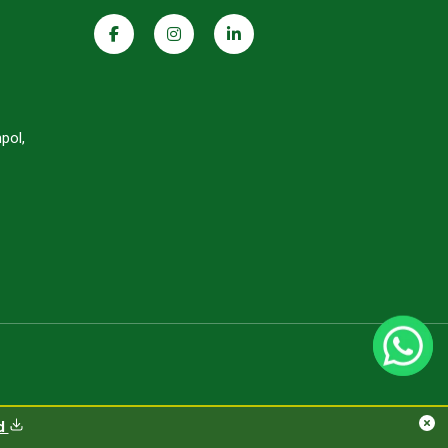
pol,
d
ad