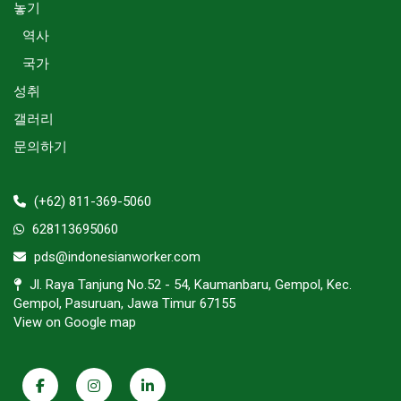
놓기
역사
국가
성취
갤러리
문의하기
(+62) 811-369-5060
628113695060
pds@indonesianworker.com
Jl. Raya Tanjung No.52 - 54, Kaumanbaru, Gempol, Kec.
Gempol, Pasuruan, Jawa Timur 67155
View on Google map