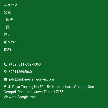
ニュース
配置
歴史
国
成果
ギャラリー
接触
(+62) 811-369-5060
628113695060
pds@indonesianworker.com
Jl. Raya Tanjung No.52 - 54, Kaumanbaru, Gempol, Kec.
Gempol, Pasuruan, Jawa Timur 67155
View on Google map