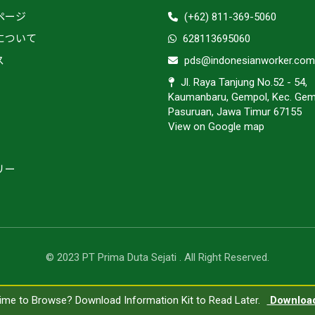
ページ
(+62) 811-369-5060
について
628113695060
ス
pds@indonesianworker.com
Jl. Raya Tanjung No.52 - 54,
Kaumanbaru, Gempol, Kec. Gem
Pasuruan, Jawa Timur 67155
View on Google map
リー
© 2023 PT Prima Duta Sejati . All Right Reserved.
ime to Browse? Download Information Kit to Read Later.
ime to Browse? Download Information Kit to Read Later.
Downloa
Downlo