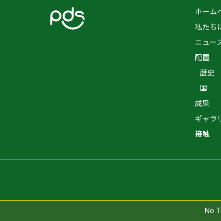
ホーム
私たち
ニュー
配置
歴史
国
成果
ギャラ
接触
No T
No T