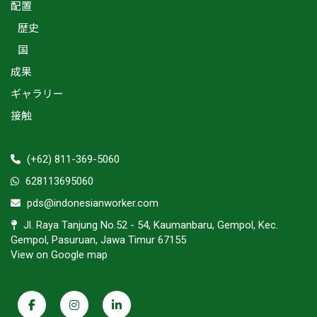
配置
歴史
国
成果
ギャラリー
接触
(+62) 811-369-5060
628113695060
pds@indonesianworker.com
Jl. Raya Tanjung No.52 - 54, Kaumanbaru, Gempol, Kec.
Gempol, Pasuruan, Jawa Timur 67155
View on Google map