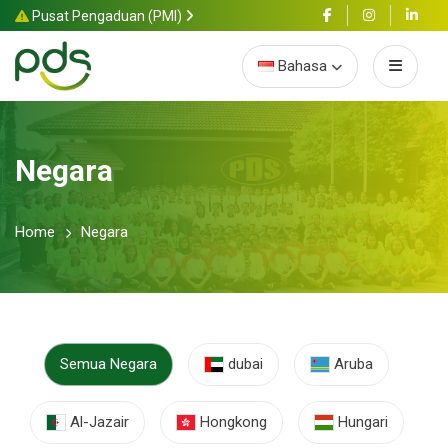
Pusat Pengaduan (PMI)
Bahasa
Negara
Home
Negara
Semua Negara
dubai
Aruba
Al-Jazair
Hongkong
Hungari