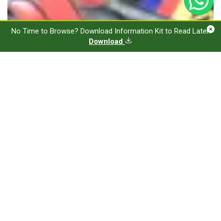
No Time to Browse? Download Information Kit to Read Later.
No Time to Browse? Download Information Kit to Read Later.
Download
Download
9 نوفمبر, 2024
صناعة السيارات