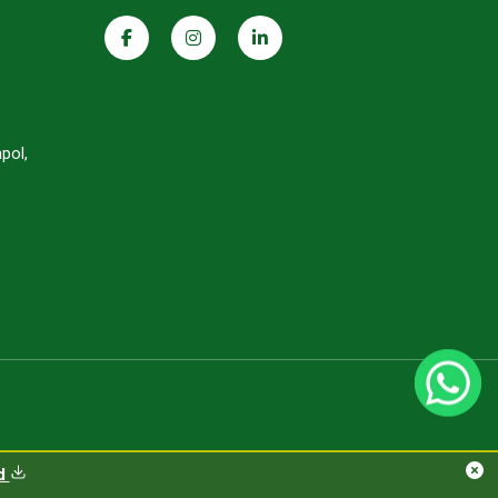
pol,
d
ad