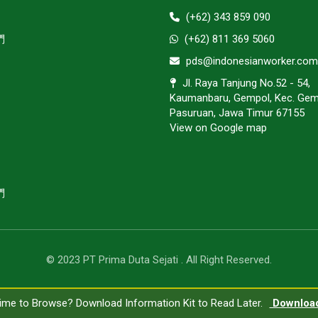
(+62) 343 859 090
們
(+62) 811 369 5060
pds@indonesianworker.com
Jl. Raya Tanjung No.52 - 54,
Kaumanbaru, Gempol, Kec. Gem
Pasuruan, Jawa Timur 67155
View on Google map
們
© 2023 PT Prima Duta Sejati . All Right Reserved.
ime to Browse? Download Information Kit to Read Later.
ime to Browse? Download Information Kit to Read Later.
Downloa
Downlo