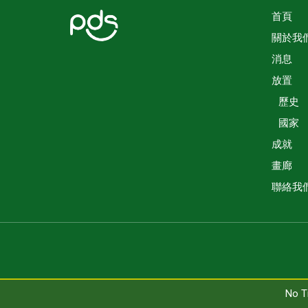
首頁
關於我
消息
放置
歷史
國家
成就
畫廊
聯絡我
No T
No T