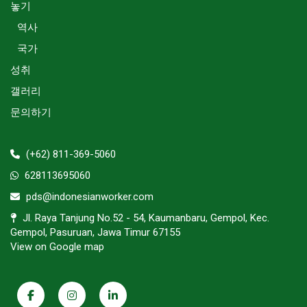
놓기
역사
국가
성취
갤러리
문의하기
(+62) 811-369-5060
628113695060
pds@indonesianworker.com
Jl. Raya Tanjung No.52 - 54, Kaumanbaru, Gempol, Kec.
Gempol, Pasuruan, Jawa Timur 67155
View on Google map