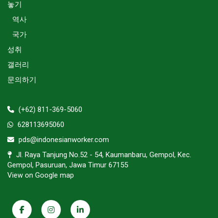
놓기
역사
국가
성취
갤러리
문의하기
(+62) 811-369-5060
628113695060
pds@indonesianworker.com
Jl. Raya Tanjung No.52 - 54, Kaumanbaru, Gempol, Kec.
Gempol, Pasuruan, Jawa Timur 67155
View on Google map