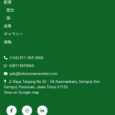
配置
歴史
国
成果
ギャラリー
接触
(+62) 811-369-5060
628113695060
pds@indonesianworker.com
Jl. Raya Tanjung No.52 - 54, Kaumanbaru, Gempol, Kec.
Gempol, Pasuruan, Jawa Timur 67155
View on Google map